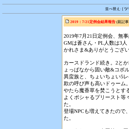
並べ替え: [
ツ
2019：7/21定例会結果報告
(親記事)
2019年7月21日定例会、
GMは蒼さん・PL人数は3人
かれさま&ありがとうござ
カースドランド続き。2とか
ょっぱなから固い敵&コボ
異蛮族と、ちょいちょい5
欺の呼び声も高いドゥーム
やたら魔香草を焚こうとする
よくポシャるプリースト等
た。
登場NPCも増えてきたので
た。