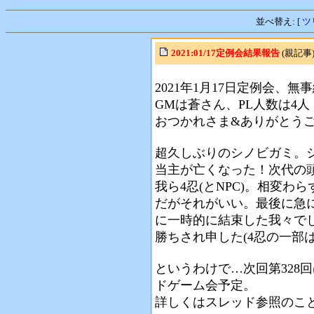
並べ替え: [
ツ
2021:01/17定例会結果報告
(親記事)
2021年1月17日定例会、
GMは蒼さん、PL人数は4
おつかれさま&ありがとう
超久しぶりのシノビガミ。シ
当主が亡くなった！次代の
我ら4忍(とNPC)。相変
だがそれがいい。最後に急に
に一時的に結束した我々で
勝ちされ申した(4忍の一部
というわけで…次回第328回
ドゲーム会予定。
詳しくはスレッド参照のこ