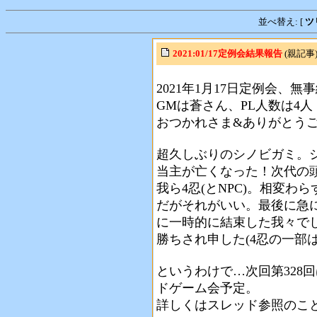
並べ替え: [
ツ
2021:01/17定例会結果報告
(親記事)
2021年1月17日定例会、
GMは蒼さん、PL人数は4
おつかれさま&ありがとう
超久しぶりのシノビガミ。シ
当主が亡くなった！次代の
我ら4忍(とNPC)。相変
だがそれがいい。最後に急に
に一時的に結束した我々で
勝ちされ申した(4忍の一部
というわけで…次回第328回
ドゲーム会予定。
詳しくはスレッド参照のこ