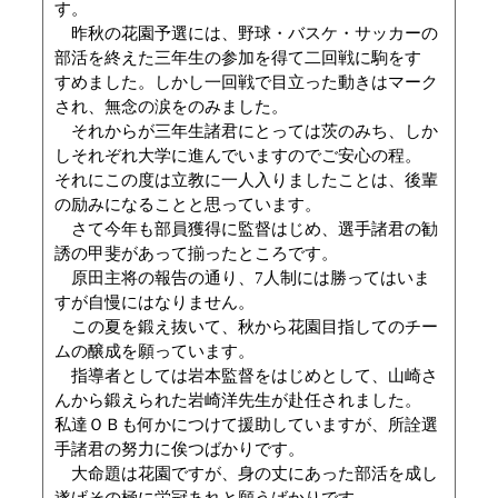
す。
昨秋の花園予選には、野球・バスケ・サッカーの
部活を終えた三年生の参加を得て二回戦に駒をす
すめました。しかし一回戦で目立った動きはマーク
され、無念の涙をのみました。
それからが三年生諸君にとっては茨のみち、しか
しそれぞれ大学に進んでいますのでご安心の程。
それにこの度は立教に一人入りましたことは、後輩
の励みになることと思っています。
さて今年も部員獲得に監督はじめ、選手諸君の勧
誘の甲斐があって揃ったところです。
原田主将の報告の通り、7人制には勝ってはいま
すが自慢にはなりません。
この夏を鍛え抜いて、秋から花園目指してのチー
ムの醸成を願っています。
指導者としては岩本監督をはじめとして、山崎さ
んから鍛えられた岩崎洋先生が赴任されました。
私達ＯＢも何かにつけて援助していますが、所詮選
手諸君の努力に俟つばかりです。
大命題は花園ですが、身の丈にあった部活を成し
遂げその極に栄冠あれと願うばかりです。