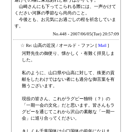
山崎さんにも下ってこられる際には、一声かけて
ください河豚の季節なら尚尚のこと。
今後とも、お元気にお過ごしの程を祈念していま
す。
No.448 - 2007/06/05(Tue) 20:57:09
☆
Re: 山高の近況
/ オールド・ファン [
Mail
]
河野先生の御便り、懐かしく・有難く拝見しま
した。
私のように、山口県や山高に対して、殊更の貢
献をしたわけではない者にも過分な御言葉を有
難うございます。
現役の皆さん、これがラグビー独特（？）の
「一期一会の文化」だと思います。皆さんもラ
グビーを通じてこれから沢山の素敵な「一期一
会」に巡り合ってください。
きしくも千葉国体は山口国体の前年になりま