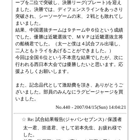
ープを二位で突破し、決勝リーグ(プレート)を迎え
ました。決勝では、ディフェンスラインをあっさり
突破され、シーソーゲームの末、２戦とも敗れてし
まいました。
結果、中国選抜チームは９チーム中６位という成績
でした。優勝は近畿選抜で、ＭＶＰは近畿選抜主将
の船橋君でした。（太一と僕は４試合フル出場し、
二人ともトライをあげることができました。）
今回は全国６位という不本意な結果でしたが、次に
行われる西日本大会では優勝したいと思います。応
援よろしくお願いします。
また、記念品代として激励費を頂き、ありがとうご
ざいました。部員のみんなにラグビージャージを買
いました。
No.440 - 2007/04/15(Sun) 14:04:21
☆
Re: 試合結果報告(ジャパンセブンス)
/ 保護者
太一君、崇道君、そして岩本先生、お疲れ様で
した。