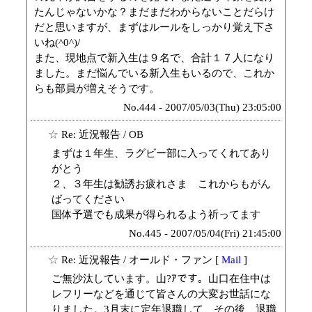
たんじゃないかな？まだまだわからないことだらけ
だと思いますが、まずはルールをしっかり覚え下さ
いね(^0^)/
また、現地点で新入生は９名で、合計１７人になり
ました。まだ悩んでいる新入生もいるので、これか
らも部員が増えそうです。
No.444 - 2007/05/03(Thu) 23:05:00
☆
Re: 近況報告
/ OB
まずは１年生、ラグビー部に入ってくれてあり
がとう
２、３年生は勧誘お疲れさま これからもがん
ばってください
国体予選でも成果が得られるよう祈ってます
No.445 - 2007/05/04(Fri) 21:45:00
☆
Re: 近況報告
/ オールド・ファン [
Mail
]
ご無沙汰しています。山?ｱです。山口在住中は
レフリーなどを通じて皆さんの大変お世話にな
りました。3月末に定年退職して、その後、退職