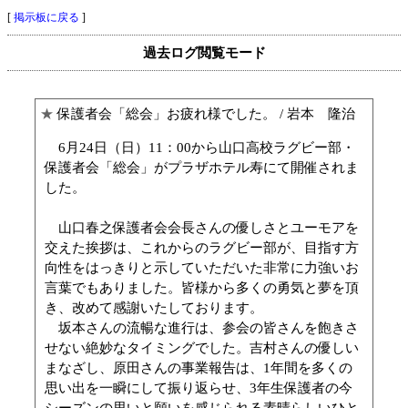
[
掲示板に戻る
]
過去ログ閲覧モード
★
保護者会「総会」お疲れ様でした。
/ 岩本 隆治
6月24日（日）11：00から山口高校ラグビー部・
保護者会「総会」がプラザホテル寿にて開催されま
した。
山口春之保護者会会長さんの優しさとユーモアを
交えた挨拶は、これからのラグビー部が、目指す方
向性をはっきりと示していただいた非常に力強いお
言葉でもありました。皆様から多くの勇気と夢を頂
き、改めて感謝いたしております。
坂本さんの流暢な進行は、参会の皆さんを飽きさ
せない絶妙なタイミングでした。吉村さんの優しい
まなざし、原田さんの事業報告は、1年間を多くの
思い出を一瞬にして振り返らせ、3年生保護者の今
シーズンの思いと願いを感じられる素晴らしいひと