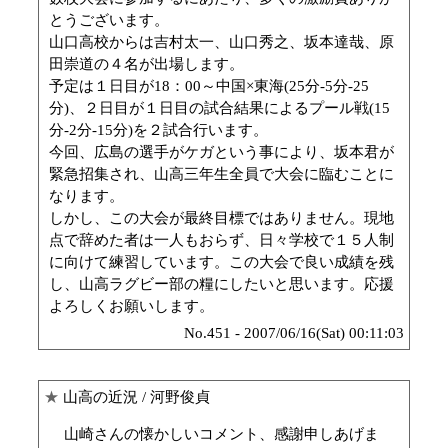
とうございます。
山口高校からは吉村太一、山口秀之、坂本達哉、原
田崇道の４名が出場します。
予定は１日目が18：00～中国×東海(25分-5分-25
分)、２日目が１日目の試合結果によるプール戦(15
分-2分-15分)を２試合行います。
今回、広島の選手がケガという事により、坂本君が
緊急招集され、山高三年生全員で大会に臨むことに
なります。
しかし、この大会が最終目標ではありません。現地
点で辞めた者は一人もおらず、日々学校で１５人制
に向けて練習しています。この大会で良い成績を残
し、山高ラグビー部の糧にしたいと思います。応援
よろしくお願いします。
No.451 - 2007/06/16(Sat) 00:11:03
★
山高の近況
/ 河野俊貞
山崎さんの懐かしいコメント、感謝申しあげま