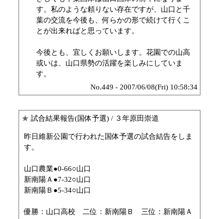
す。私のような頼りない存在ですが、山口と千
葉の交流を今後も、何らかの形で続けて行くこ
とが出来ればと思っています。
今後とも、宜しくお願いします。花園での山高
或いは、山口県勢の活躍を楽しみにしていま
す。
No.449 - 2007/06/08(Fri) 10:58:34
★
試合結果報告(国体予選)
/ ３年原田崇道
昨日維新公園で行われた国体予選の試合結告をしま
す。
山口農業●0-66○山口
新南陽Ａ●7-32○山口
新南陽Ｂ●5-34○山口
優勝：山口高校 二位：新南陽Ｂ 三位：新南陽Ａ