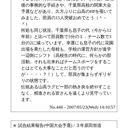
後の事務的な手続きや、千葉県高校の関東大会
予選などがあり、久方ぶりに山高のHPを覗いて
みました。部員の15人突破おめでとう（＾－
＾）
何処も同じ状況。千葉県も息子の代（今から12
年前）と比べて部員数で3分の１．チーム数で3
分の2に減っています。幸運にも息子の代に花園
出場を果たした母校も、学校の運営方針が進学
一辺倒にシフト（高校生の時代に、何らかの部
活動。それも出来ればチームスポーツをするこ
とはとても大事なことだと思うのです
が・・・・？！）して、部員が集まらずギリギ
リの状態です。
伝統ある山高ラグビー部の熱き炎を絶やすこと
なく、精進される皆さんを遠くより見守ってい
ます。
No.446 - 2007/05/23(Wed) 14:10:57
★
試合結果報告(中国大会予選)
/ ３年原田崇道