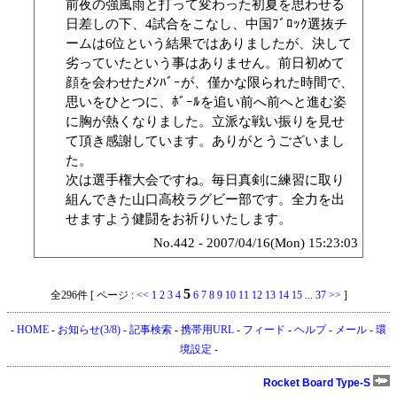
前夜の強風雨と打って変わった初夏を思わせる
日差しの下、4試合をこなし、中国ﾌﾞﾛｯｸ選抜チ
ームは6位という結果ではありましたが、決して
劣っていたという事はありません。前日初めて
顔を会わせたﾒﾝﾊﾞｰが、僅かな限られた時間で、
思いをひとつに、ﾎﾞｰﾙを追い前へ前へと進む姿
に胸が熱くなりました。立派な戦い振りを見せ
て頂き感謝しています。ありがとうございまし
た。
次は選手権大会ですね。毎日真剣に練習に取り
組んできた山口高校ラグビー部です。全力を出
せますよう健闘をお祈りいたします。
No.442 - 2007/04/16(Mon) 15:23:03
5
全296件 [ ページ :
<<
1
2
3
4
6
7
8
9
10
11
12
13
14
15
...
37
>>
]
-
HOME
-
お知らせ(3/8)
-
記事検索
-
携帯用URL
-
フィード
-
ヘルプ
-
メール
-
環
境設定
-
Rocket Board Type-S