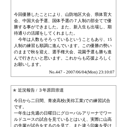
今回優勝したことにより、山防地区大会、県体育大
会、中国大会予選、国体予選の７人制の部全てで優
勝する事ができました。また、新入生も出場し、期
待通りの活躍をしてくれました。
今年は人数もそろっているということもあり、15
人制の練習も順調に進んでいます。この優勝の勢い
のままで秋を迎え、選手権大会、花園予選も勝ち進
んで行きたいと思います。これからも応援よろしく
お願いします。
No.447 - 2007/06/04(Mon) 23:10:07
★
近況報告
/ ３年原田崇道
今日から二日間、青凌高校(美祢工業)での練習試合
です。
一年生は先週の日曜日にグローバルアリーナでワー
ルドユースの試合を見ているとはいえ、実際に山高
の先輩が試合をするのを見て、また違う印象を受け