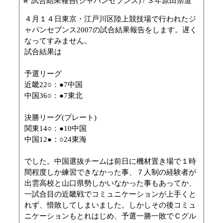
★
試合結果報告(ジャパンセブンス)
/ ３年原田崇道
４月１４日東京・江戸川区陸上競技場で行われたジ
ャパンセブンス2007の試合結果報告をします。遅く
なってすみません。
試合結果は
予選リーグ
近畿22○：●7中国
中国36○：●7東北
決勝リーグ(プレート)
関東14○：●10中国
中国12●：○24東海
でした。中国選抜チームは前日に機材置き場で１時
間程度しか練習できなかった事、７人制の経験者が
出雲高校と山口県勢しかいなかった事もあってか、
一試合目の近畿戦でコミュニケーションが上手くと
れず、惜敗してしまいました。しかしその後コミュ
ニケーションもとれはじめ、予選一勝一敗でＣグル