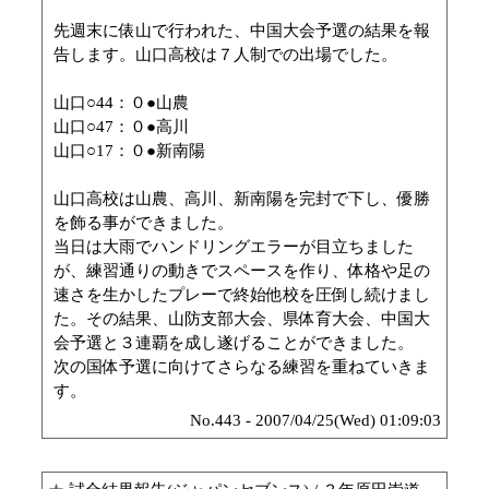
先週末に俵山で行われた、中国大会予選の結果を報
告します。山口高校は７人制での出場でした。
山口○44：０●山農
山口○47：０●高川
山口○17：０●新南陽
山口高校は山農、高川、新南陽を完封で下し、優勝
を飾る事ができました。
当日は大雨でハンドリングエラーが目立ちました
が、練習通りの動きでスペースを作り、体格や足の
速さを生かしたプレーで終始他校を圧倒し続けまし
た。その結果、山防支部大会、県体育大会、中国大
会予選と３連覇を成し遂げることができました。
次の国体予選に向けてさらなる練習を重ねていきま
す。
No.443 - 2007/04/25(Wed) 01:09:03