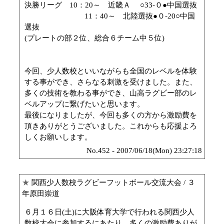
決勝リーグ 10：20～ 近畿Ａ ○33-０●中国選抜
11：40～ 北陸選抜●０-20○中国
選抜
(プレートの部２位、総合６チーム中５位)
今回、少人数校といいながらも全国のレベルを体験
する事ができ、さらなる刺激を受けました。また、
多くの技術を教わる事ができ、山高ラグビー部のレ
ベルアップに繋げたいと思います。
最後になりましたが、今回も多くの方から激励費を
頂きありがとうございました。これからも応援よろ
しくお願いします。
No.452 - 2007/06/18(Mon) 23:27:18
★
関西少人数校ラグビーフットボール交流大会
/ ３
年原田崇道
６月１６日(土)に大阪体育大学で行われる関西少人
数校大会に参加するにあたり、多くの激励費ありが