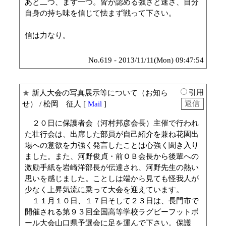
あと二つ、まず一つ。皆が認める強さと速さ、自分
自身の持ち味を信じて怯まず戦って下さい。
信は力なり。
No.619 - 2013/11/11(Mon) 09:47:54
引用
★
新人大会の写真展示等について（お知ら
せ）
/ 松岡 征人 [
Mail
]
２０日に保護者会（河村邦彦会長）主催で行われ
た壮行会は、出席した部員が自己紹介を兼ね花園出
場への意欲を力強く発言したことは心強く聞き入り
ました。また、河野俊貞・前ＯＢ会長から後輩への
激励手紙を岩崎洋部長が伝達され、河野先生の熱い
思いを感じました。ことしは端から見ても怪我人が
少なく上昇気流に乗って大会を迎えています。
１１月１０日、１７日そして２３日は、長門市で
開催される第９３回全国高等学校ラグビーフットボ
ール大会山口県予選会に足を運んで下さい。保護