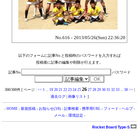
No.616 - 2013/05/26(Sun) 22:36:20
以下のフォームに記事No.と投稿時のパスワードを入力すれば
投稿後に記事の編集や削除が行えます。
記事No.
パスワード
26
300/300件 [ ページ :
<<
1
...
19
20
21
22
23
24
25
27
28
29
30
31
32
33
...
38
>>
|
過去ログ
|
画像リスト
]
-
HOME
-
新規投稿
-
お知らせ(3/8)
-
記事検索
-
携帯用URL
-
フィード
-
ヘルプ
-
メール
-
環境設定
-
Rocket Board Type-S