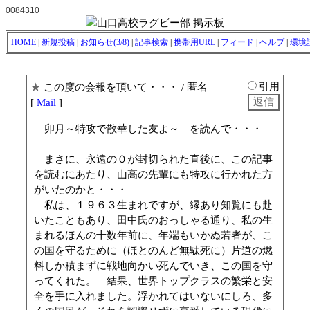
0084310
HOME
|
新規投稿
|
お知らせ(3/8)
|
記事検索
|
携帯用URL
|
フィード
|
ヘルプ
|
環境
引用
★
この度の会報を頂いて・・・
/ 匿名
[
Mail
]
卯月～特攻で散華した友よ～ を読んで・・・
まさに、永遠の０が封切られた直後に、この記事
を読むにあたり、山高の先輩にも特攻に行かれた方
がいたのかと・・・
私は、１９６３生まれですが、縁あり知覧にも赴
いたこともあり、田中氏のおっしゃる通り、私の生
まれるほんの十数年前に、年端もいかぬ若者が、こ
の国を守るために（ほとのんど無駄死に）片道の燃
料しか積まずに戦地向かい死んでいき、この国を守
ってくれた。 結果、世界トップクラスの繁栄と安
全を手に入れました。浮かれてはいないにしろ、多