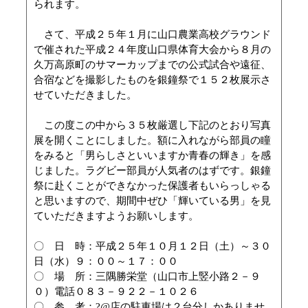
られます。
さて、平成２５年１月に山口農業高校グラウンド
で催された平成２４年度山口県体育大会から８月の
久万高原町のサマーカップまでの公式試合や遠征、
合宿などを撮影したものを銀鐘祭で１５２枚展示さ
せていただきました。
この度この中から３５枚厳選し下記のとおり写真
展を開くことにしました。額に入れながら部員の瞳
をみると「男らしさといいますか青春の輝き」を感
じました。ラグビー部員が人気者のはずです。銀鐘
祭に赴くことができなかった保護者もいらっしゃる
と思いますので、期間中ぜひ「輝いている男」を見
ていただきますようお願いします。
〇 日 時：平成２５年１０月１２日（土）～３０
日（水）９：００～１７：００
〇 場 所：三隅勝栄堂（山口市上竪小路２－９
０）電話０８３－９２２－１０２６
〇 参 考：?@店の駐車場は２台分しかありませ