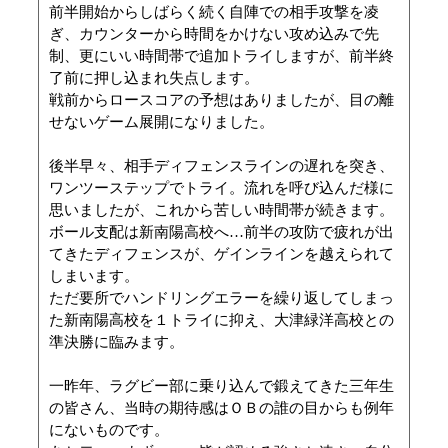
前半開始からしばらく続く自陣での相手攻撃を凌
ぎ、カウンターから時間をかけない攻め込みで先
制、更にいい時間帯で追加トライしますが、前半終
了前に押し込まれ失点します。
戦前からロースコアの予想はありましたが、目の離
せないゲーム展開になりました。
後半早々、相手ディフェンスラインの遅れを突き、
ワンツーステップでトライ。流れを呼び込んだ様に
思いましたが、これから苦しい時間帯が続きます。
ボール支配は新南陽高校へ…前半の攻防で疲れが出
てきたディフェンスが、ゲインラインを越えられて
しまいます。
ただ要所でハンドリングエラーを繰り返してしまっ
た新南陽高校を１トライに抑え、大津緑洋高校との
準決勝に臨みます。
一昨年、ラグビー部に乗り込んで鍛えてきた三年生
の皆さん、当時の期待感はＯＢの誰の目からも例年
にないものです。