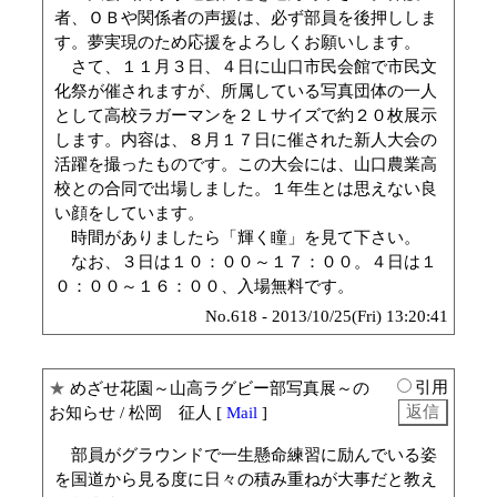
者、ＯＢや関係者の声援は、必ず部員を後押ししま
す。夢実現のため応援をよろしくお願いします。
さて、１１月３日、４日に山口市民会館で市民文
化祭が催されますが、所属している写真団体の一人
として高校ラガーマンを２Ｌサイズで約２０枚展示
します。内容は、８月１７日に催された新人大会の
活躍を撮ったものです。この大会には、山口農業高
校との合同で出場しました。１年生とは思えない良
い顔をしています。
時間がありましたら「輝く瞳」を見て下さい。
なお、３日は１０：００～１７：００。４日は１
０：００～１６：００、入場無料です。
No.618 - 2013/10/25(Fri) 13:20:41
引用
★
めざせ花園～山高ラグビー部写真展～の
お知らせ
/ 松岡 征人 [
Mail
]
部員がグラウンドで一生懸命練習に励んでいる姿
を国道から見る度に日々の積み重ねが大事だと教え