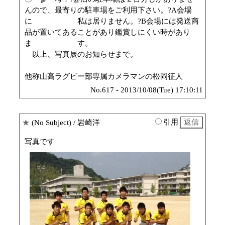
んので、最寄りの駐車場をご利用下さい。?A会場
に 私は居りません。?B会場には発送商
品が置いてあることがあり鑑賞しにくい時があり
ま す。
以上、写真展のお知らせまで。
他称山高ラグビー部専属カメラマンの松岡征人
No.617 - 2013/10/08(Tue) 17:10:11
引用
★
(No Subject)
/ 岩崎洋
写真です