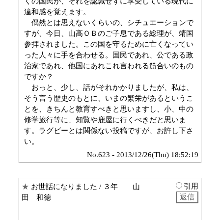
くの国民が、それを認識せずに享受している現代に
違和感を覚えます。
偶然とは思えないくらいの、シチュエーションで
すが、今日、山高ＯＢのご子息である総理が、靖国
参拝されました。この国を守るために亡くなってい
った人々に手を合わせる。国民であれ、公である政
治家であれ、他国にあれこれ言われる筋合いのもの
ですか？
おっと、少し、話がそれかかりましたが、私は、
そう言う歴史のもとに、いまの繁栄があるというこ
とを、きちんと教育すべきと思いますし、小、中の
修学旅行等に、知覧や鹿屋に行くべきだと思いま
す。ラグビーとは関係ない投稿ですが、お許し下さ
い。
No.623 - 2013/12/26(Thu) 18:52:19
引用
★
お世話になりました
/ ３年 山
田 和徳