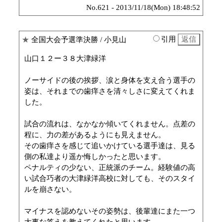
No.621 - 2013/11/18(Mon) 18:48:52
引用
★
全国大会予選準決勝
/ 小見山
山口１２ー３８大津緑洋
ノーサイドの後の挨拶、涙と身体を支え合う選手の
姿は、それまでの歯痒さを清々しさに変えてくれま
した。
試合の流れは、なかなか傾いてくれません。点差の
程に、力の差があるようにも見えません。
その歯痒さを感じて追いかけている選手達は、見る
側の私達より遥か悔しかったと思います。
ペナルティの少ない、正統派のチーム。経験値の高
い試合巧者の大津緑洋高校に対しても、そのスタイ
ルを崩さない。
マイナスを認めないその姿勢は、後輩達にまた一つ